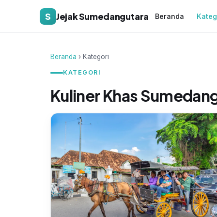
S
Jejak Sumedangutara
Beranda
Kateg
Beranda
› Kategori
KATEGORI
Kuliner Khas Sumedan