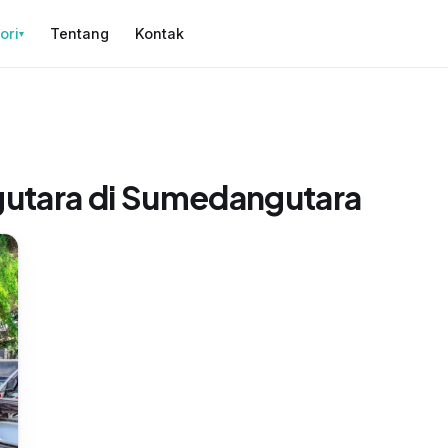
ori
Tentang
Kontak
▾
gutara di Sumedangutara